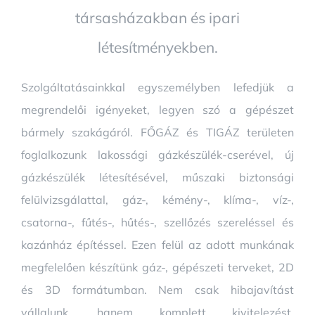
társasházakban és ipari
létesítményekben.
Szolgáltatásainkkal egyszemélyben lefedjük a
megrendelői igényeket, legyen szó a gépészet
bármely szakágáról. FŐGÁZ és TIGÁZ területen
foglalkozunk lakossági gázkészülék-cserével, új
gázkészülék létesítésével, műszaki biztonsági
felülvizsgálattal, gáz-, kémény-, klíma-, víz-,
csatorna-, fűtés-, hűtés-, szellőzés szereléssel és
kazánház építéssel. Ezen felül az adott munkának
megfelelően készítünk gáz-, gépészeti terveket, 2D
és 3D formátumban. Nem csak hibajavítást
vállalunk, hanem komplett kivitelezést,